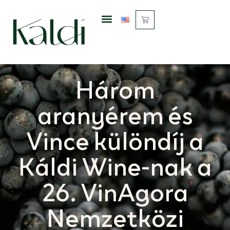
Három
aranyérem és
Vince különdíj a
Káldi Wine-nak a
26. VinAgora
Nemzetközi