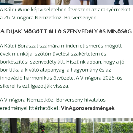
A Káldi Wine képviseletében átveszem az aranyérmeket
a 26. VinAgora Nemzetközi Borversenyen.
A díjak mögött álló szenvedély és minőség
A Káldi Borászat számára minden elismerés mögött
évek munkája, szőlőművelési szakértelem és
borkészítési szenvedély áll. Hiszünk abban, hogy a jó
bor titka a kiváló alapanyag, a hagyomány és az
innováció harmonikus ötvözete. A VinAgora 2025-ös
sikerei is ezt igazolják vissza.
A VinAgora Nemzetközi Borverseny hivatalos
VinAgora eredmények
eredményei itt érhetők el: