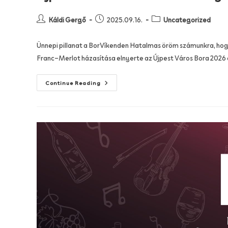
Káldi Gergő
2025.09.16.
Uncategorized
Ünnepi pillanat a BorVíkenden Hatalmas öröm számunkra, hog
Franc–Merlot házasítása elnyerte az Újpest Város Bora 2026 
Continue Reading