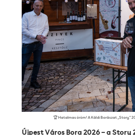
🏆 Hatalmas öröm! A Káldi Borászat „Story” 2
Újpest Város Bora 2026 – a Story