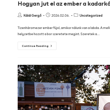
Hogyan jut el az ember a kadarká
Káldi Gergő
2026.02.06.
Uncategorized
Tizenháromezer ember fújol, amikor nálunk van a labda. A mell
helyzetbe hozott a bor szeretete megint. Szeretek a…
Continue Reading