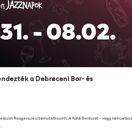
dezték a Debreceni Bor- és
orászat Rouge rozé is bemutatkozott. A Káldi Borászat – vagy nemzetköz
i…