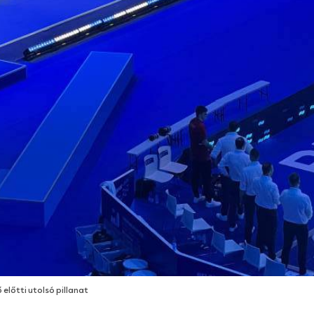
 előtti utolsó pillanat