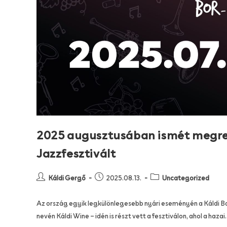
2025 augusztusában ismét megren
Jazzfesztivált
Káldi Gergő
2025.08.13.
Uncategorized
Az ország egyik legkülönlegesebb nyári eseményén a Káldi B
nevén Káldi Wine – idén is részt vett a fesztiválon, ahol a haza