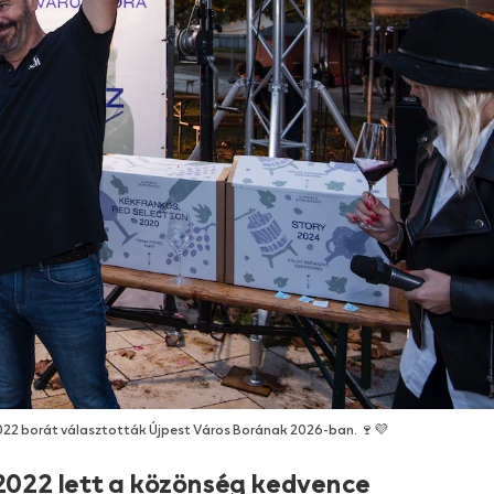
022 borát választották Újpest Város Borának 2026-ban. 🍷💜
 2022 lett a közönség kedvence