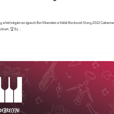
y a hétvégén az újpesti BorVíkenden a Káldi Borászat Story 2022 Caberne
címet. 🏆 Ez…