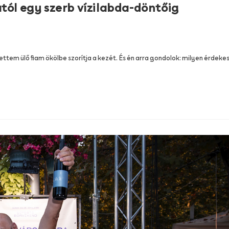
tól egy szerb vízilabda-döntőig
ettem ülő fiam ökölbe szorítja a kezét. És én arra gondolok: milyen érdeke